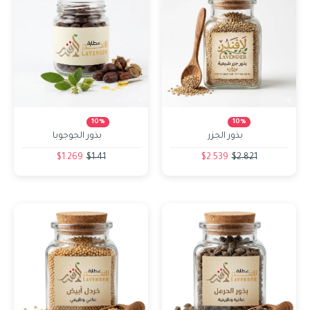
10%
10%
بذور الجزر
بذور الجوجوبا
$1.269
$1.41
$2.539
$2.821