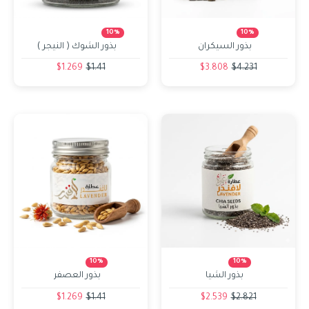
10%
10%
بذور السيكران
بذور الشوك ( النيجر )
$1.269
$1.41
$3.808
$4.231
10%
10%
بذور الشيا
بذور العصفر
$1.269
$1.41
$2.539
$2.821