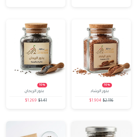
10%
10%
بذور الرشاد
بذور الريحان
$1.269
$1.41
$1.904
$2.116