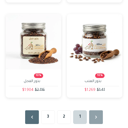
10%
10%
بذور العنب
بذور الفجل
$1.904
$2.116
$1.269
$1.41
3
2
1