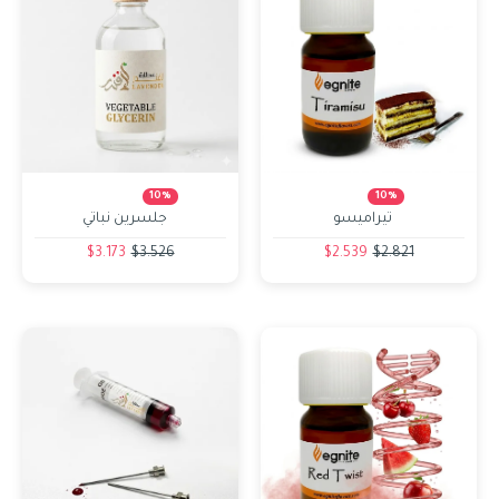
10%
10%
تيراميسو
جلسرين نباتي
$3.173
$3.526
$2.539
$2.821