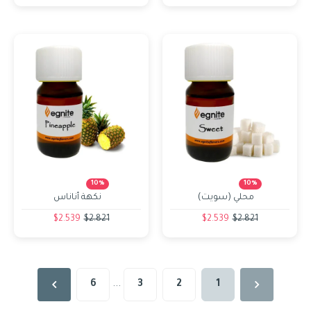
10%
10%
محلي (سويت)
نكهة أناناس
$2.539
$2.821
$2.539
$2.821
6
...
3
2
1