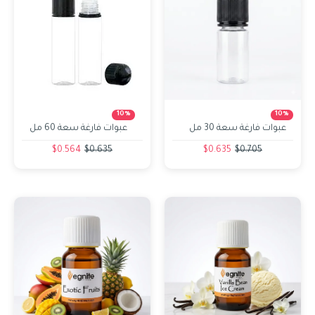
10%
10%
عبوات فارغة سعة 30 مل
عبوات فارغة سعة 60 مل
Unnamed Dialog
قصير
$0.564
$0.635
$0.635
$0.705