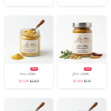
10%
10%
بهارات دجاج
بهارات زبدة
$2.539
$2.821
$1.269
$1.41