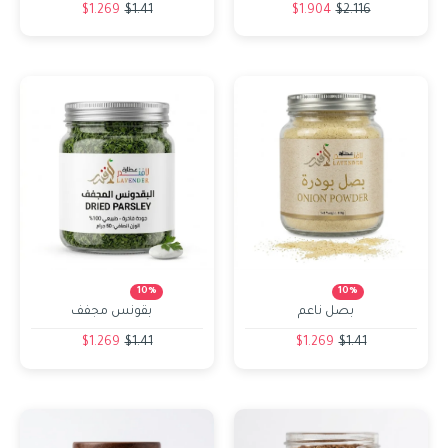
$1.269
$1.41
$1.904
$2.116
10%
10%
بصل ناعم
بقونس مجفف
$1.269
$1.41
$1.269
$1.41