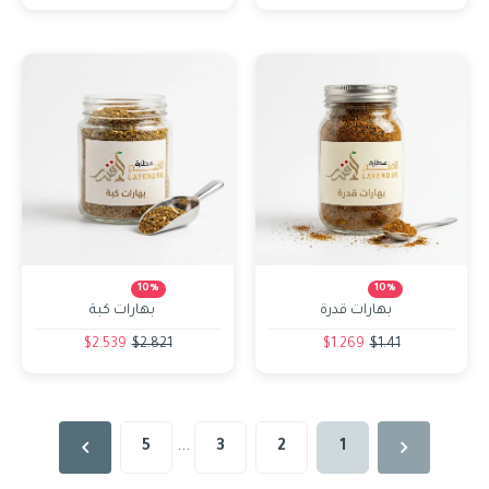
10%
10%
بهارات قدرة
بهارات كبة
$2.539
$2.821
$1.269
$1.41
5
...
3
2
1